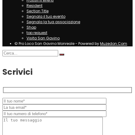
Prossimi eventi
Resident
Section Title
Segnala il tuo evento
Segnala la tua associazione
Shop
top request
Visita San Gavino
© Pro Loco San Gavino Monreale - Powered by
Muzedon.Com
Scrivici