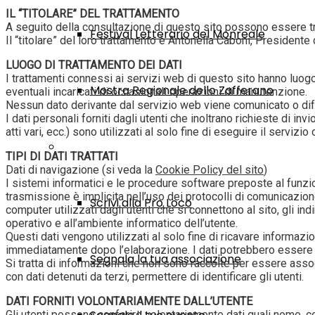
IL “TITOLARE” DEL TRATTAMENTO
A seguito della consultazione di questo sito possono essere tratta
Festival Letterario del Monreale
Il “titolare” del loro trattamento è Antonella Caboni, Presiden
LUOGO DI TRATTAMENTO DEI DATI
I trattamenti connessi ai servizi web di questo sito hanno luogo
Mostra Regionale dello Zafferano
eventuali incaricati di occasionali operazioni di manutenzione.
Nessun dato derivante dal servizio web viene comunicato o dif
I dati personali forniti dagli utenti che inoltrano richieste di inv
atti vari, ecc.) sono utilizzati al solo fine di eseguire il servizio
Contatti
TIPI DI DATI TRATTATI
Dati di navigazione (si veda la
Cookie Policy del sito
)
I sistemi informatici e le procedure software preposte al funzi
trasmissione è implicita nell’uso dei protocolli di comunicazione
Scrivi alla Pro Loco
computer utilizzati dagli utenti che si connettono al sito, gli indir
operativo e all’ambiente informatico dell’utente.
Questi dati vengono utilizzati al solo fine di ricavare informazi
immediatamente dopo l’elaborazione. I dati potrebbero essere util
Segnala la tua associazione
Si tratta di informazioni che non sono raccolte per essere assoc
con dati detenuti da terzi, permettere di identificare gli utenti.
DATI FORNITI VOLONTARIAMENTE DALL’UTENTE
Gli utenti possono conferire volontariamente dati quali nome, co