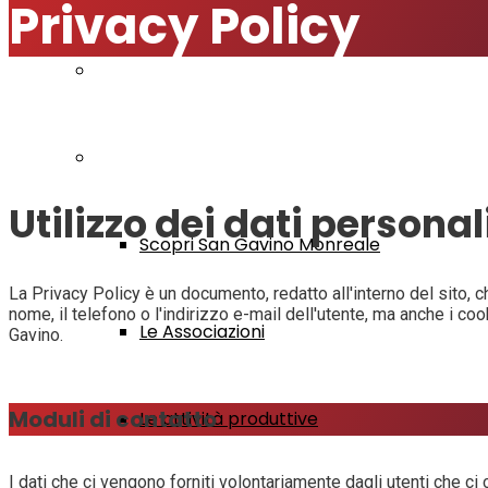
Privacy Policy
Modulistica
Visita San Gavino
Utilizzo dei dati personal
Scopri San Gavino Monreale
La Privacy Policy è un documento, redatto all'interno del sito, che
nome, il telefono o l'indirizzo e-mail dell'utente, ma anche i coo
Le Associazioni
Gavino.
Moduli di contatto
Le attività produttive
I dati che ci vengono forniti volontariamente dagli utenti che ci