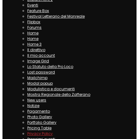
Eventi
Feature Box
Festival Letterario del Monreale
Flipbox
Forums
Home
Home
Home 3
Il direttivo
Il mio account
Image Grid
Lo Statuto della Pro Loco
Lost password
Mailchimp
Modal popup
Modulistica e documenti
Mostra Regionale dello Zafferano
New users
Notizie
Pagamento
Photo Gallery
Portfolio Gallery
Pricing Table
Privacy Policy