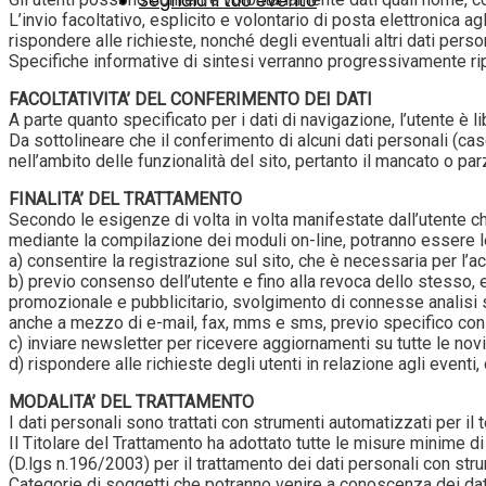
Segnala il tuo evento
L’invio facoltativo, esplicito e volontario di posta elettronica 
rispondere alle richieste, nonché degli eventuali altri dati person
Specifiche informative di sintesi verranno progressivamente ripo
FACOLTATIVITA’ DEL CONFERIMENTO DEI DATI
A parte quanto specificato per i dati di navigazione, l’utente è li
Da sottolineare che il conferimento di alcuni dati personali (ca
nell’ambito delle funzionalità del sito, pertanto il mancato o par
FINALITA’ DEL TRATTAMENTO
Secondo le esigenze di volta in volta manifestate dall’utente che
mediante la compilazione dei moduli on-line, potranno essere l
a) consentire la registrazione sul sito, che è necessaria per l’ac
b) previo consenso dell’utente e fino alla revoca dello stesso, e
promozionale e pubblicitario, svolgimento di connesse analisi sugl
anche a mezzo di e-mail, fax, mms e sms, previo specifico cons
c) inviare newsletter per ricevere aggiornamenti su tutte le novi
d) rispondere alle richieste degli utenti in relazione agli eventi,
MODALITA’ DEL TRATTAMENTO
I dati personali sono trattati con strumenti automatizzati per il
Il Titolare del Trattamento ha adottato tutte le misure minime di
(D.lgs n.196/2003) per il trattamento dei dati personali con strume
Categorie di soggetti che potranno venire a conoscenza dei dati