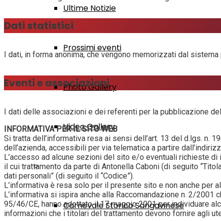
Ultime Notizie
Dati statistici
Prossimi eventi
I dati, in forma anonima, che vengono memorizzati dal sistema pe
Eventi e associazioni
Photo Gallery
I dati delle associazioni e dei referenti per la pubblicazione de
Video Gallery
INFORMATIVA PER IL SITO WEB
Si tratta dell’informativa resa ai sensi dell’art. 13 del d.lgs. 
dell’azienda, accessibili per via telematica a partire dall’indiriz
L’accesso ad alcune sezioni del sito e/o eventuali richieste di i
Grandi Eventi
il cui trattamento da parte di Antonella Caboni (di seguito “Tito
dati personali” (di seguito il “Codice”).
L’informativa è resa solo per il presente sito e non anche per alt
L’informativa si ispira anche alla Raccomandazione n. 2/2001 che l
95/46/CE, hanno adottato il 17 maggio 2001 per individuare alcuni 
Carnevale Storico Sangavinese
informazioni che i titolari del trattamento devono fornire agli