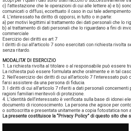
scopi per i quali i dati sono stati raccolti o successivamente trat
c) l’attestazione che le operazioni di cui alle lettere a) e b) so
comunicati o diffusi, eccettuato il caso in cui tale adempiment
4. L’interessato ha diritto di opporsi, in tutto o in parte:
a) per motivi legittimi al trattamento dei dati personali che lo r
b) al trattamento di dati personali che lo riguardano a fini di in
commerciale
Esercizio dei diritti ex art 7
I diritti di cui all’articolo 7 sono esercitati con richiesta rivolt
senza ritardo.
MODALITA’ DI ESERCIZIO
1. La richiesta rivolta al titolare o al responsabile può esse
La richiesta può essere formulata anche oralmente e in tal caso
2. Nell’esercizio dei diritti di cui all’articolo 7 l’interessato pu
farsi assistere da una persona di fiducia.
3. I diritti di cui all’articolo 7 riferiti a dati personali conce
ragioni familiari meritevoli di protezione.
4. L’identità dell’interessato è verificata sulla base di idonei 
documento di riconoscimento. La persona che agisce per conto de
o sottoscritta e presentata unitamente a copia fotostatica non 
La presente costituisce la “Privacy Policy” di questo sito che 