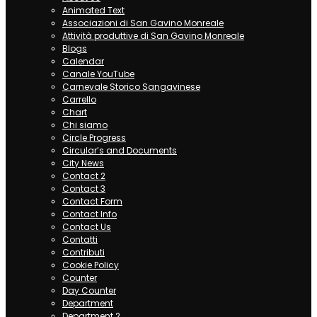
Animated Text
Associazioni di San Gavino Monreale
Attività produttive di San Gavino Monreale
Blogs
Calendar
Canale YouTube
Carnevale Storico Sangavinese
Carrello
Chart
Chi siamo
Circle Progress
Circular’s and Documents
City News
Contact 2
Contact 3
Contact Form
Contact Info
Contact Us
Contatti
Contributi
Cookie Policy
Counter
Day Counter
Department
Department 2