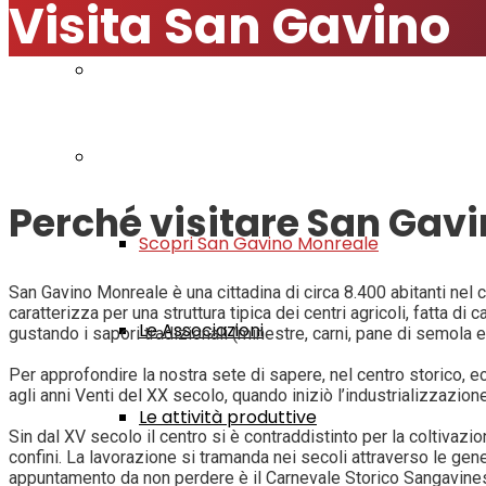
Visita San Gavino
Modulistica
Visita San Gavino
Perché visitare San Gav
Scopri San Gavino Monreale
San Gavino Monreale è una cittadina di circa 8.400 abitanti nel 
caratterizza per una struttura tipica dei centri agricoli, fatta d
Le Associazioni
gustando i sapori tradizionali (minestre, carni, pane di semola e 
Per approfondire la nostra sete di sapere, nel centro storico, 
agli anni Venti del XX secolo, quando iniziò l’industrializzazio
Le attività produttive
Sin dal XV secolo il centro si è contraddistinto per la coltivaz
confini. La lavorazione si tramanda nei secoli attraverso le gen
appuntamento da non perdere è il Carnevale Storico Sangavinese