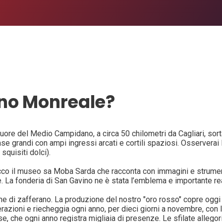
ino Monreale?
cuore del Medio Campidano, a circa 50 chilometri da Cagliari, sort
i case grandi con ampi ingressi arcati e cortili spaziosi. Osserverai
squisiti dolci).
ecco il museo sa Moba Sarda che racconta con immagini e strumenti 
ne. La fonderia di San Gavino ne è stata l’emblema e importante r
ione di zafferano. La produzione del nostro "oro rosso" copre oggi
erazioni e riecheggia ogni anno, per dieci giorni a novembre, con
, che ogni anno registra migliaia di presenze. Le sfilate allegor