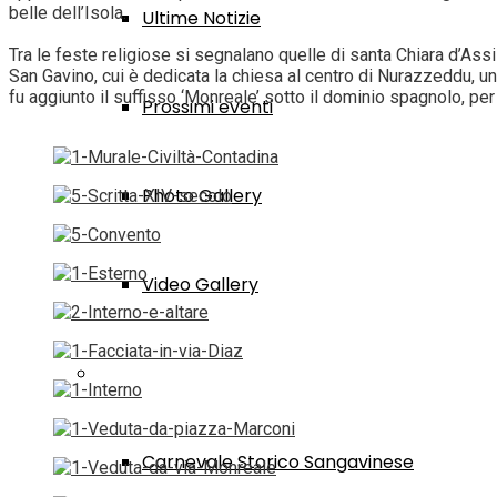
belle dell’Isola.
Ultime Notizie
Tra le feste religiose si segnalano quelle di santa Chiara d’Assi
San Gavino, cui è dedicata la chiesa al centro di Nurazzeddu, uno
fu aggiunto il suffisso ‘Monreale’ sotto il dominio spagnolo, per 
Prossimi eventi
Photo Gallery
Video Gallery
Grandi Eventi
Carnevale Storico Sangavinese