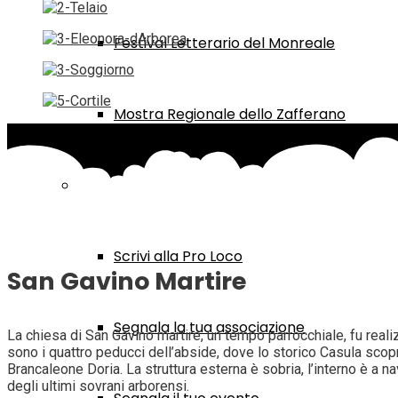
Festival Letterario del Monreale
Mostra Regionale dello Zafferano
Contatti
Scrivi alla Pro Loco
San Gavino Martire
Segnala la tua associazione
La chiesa di San Gavino martire, un tempo parrocchiale, fu realiz
sono i quattro peducci dell’abside, dove lo storico Casula scoprì 
Brancaleone Doria. La struttura esterna è sobria, l’interno è a
degli ultimi sovrani arborensi.