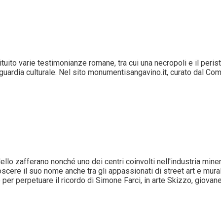
tuito varie testimonianze romane, tra cui una necropoli e il peristili
anguardia culturale. Nel sito monumentisangavino.it, curato dal C
lo zafferano nonché uno dei centri coinvolti nell'industria minera
cere il suo nome anche tra gli appassionati di street art e mura
o per perpetuare il ricordo di Simone Farci, in arte Skizzo, gio