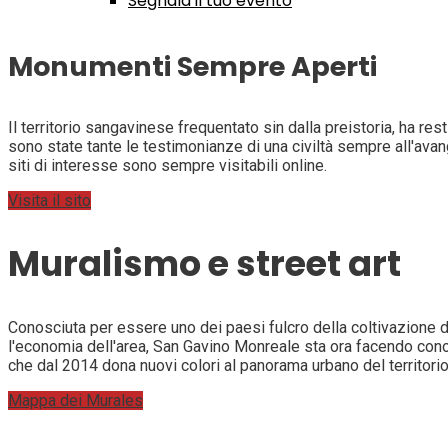
Segnala il tuo evento
Monumenti Sempre Aperti
Il territorio sangavinese frequentato sin dalla preistoria, ha resti
sono state tante le testimonianze di una civiltà sempre all'av
siti di interesse sono sempre visitabili online.
Visita il sito
Muralismo e street art
Conosciuta per essere uno dei paesi fulcro della coltivazione del
l'economia dell'area, San Gavino Monreale sta ora facendo conos
che dal 2014 dona nuovi colori al panorama urbano del territori
Mappa dei Murales