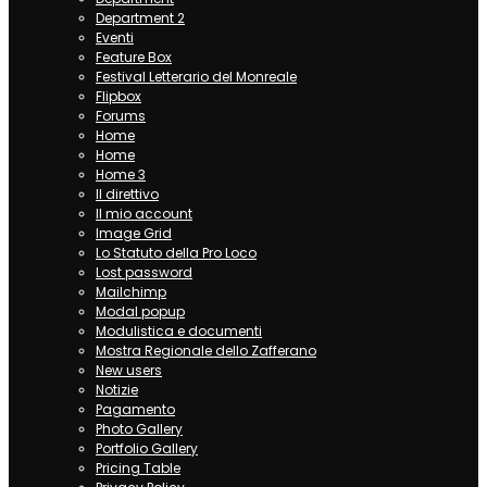
Department 2
Eventi
Feature Box
Festival Letterario del Monreale
Flipbox
Forums
Home
Home
Home 3
Il direttivo
Il mio account
Image Grid
Lo Statuto della Pro Loco
Lost password
Mailchimp
Modal popup
Modulistica e documenti
Mostra Regionale dello Zafferano
New users
Notizie
Pagamento
Photo Gallery
Portfolio Gallery
Pricing Table