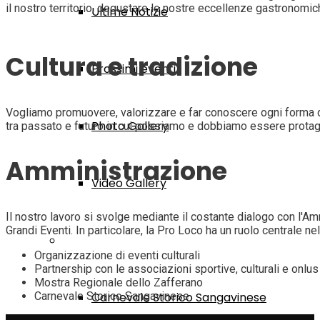
il nostro territorio, degustare le nostre eccellenze gastronomi
Ultime Notizie
Cultura e tradizione
Prossimi eventi
Vogliamo promuovere, valorizzare e far conoscere ogni forma d'ar
Photo Gallery
tra passato e futuro in cui possiamo e dobbiamo essere protag
Amministrazione
Video Gallery
Il nostro lavoro si svolge mediante il costante dialogo con l'A
Grandi Eventi. In particolare, la Pro Loco ha un ruolo centrale n
Grandi Eventi
Organizzazione di eventi culturali
Partnership con le associazioni sportive, culturali e onlus
Mostra Regionale dello Zafferano
Carnevale Storico Sangavinese
Carnevale Storico Sangavinese