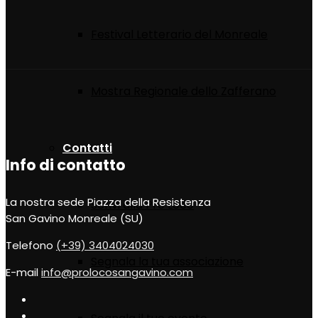
Festival Letterario del Monreale
Mostra Regionale dello Zafferano
Contatti
Info di contatto
La nostra sede
Piazza della Resistenza
Scrivi alla Pro Loco
San Gavino Monreale (SU)
Telefono
(+39) 3404024030
Segnala la tua associazione
E-mail
info@prolocosangavino.com