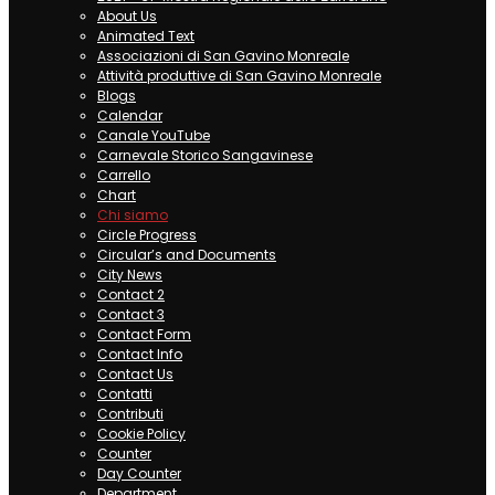
About Us
Animated Text
Associazioni di San Gavino Monreale
Attività produttive di San Gavino Monreale
Blogs
Calendar
Canale YouTube
Carnevale Storico Sangavinese
Carrello
Chart
Chi siamo
Circle Progress
Circular’s and Documents
City News
Contact 2
Contact 3
Contact Form
Contact Info
Contact Us
Contatti
Contributi
Cookie Policy
Counter
Day Counter
Department