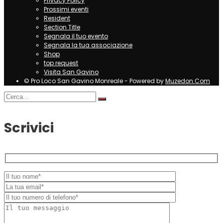
Privacy Policy
Prossimi eventi
Resident
Section Title
Segnala il tuo evento
Segnala la tua associazione
Shop
top request
Visita San Gavino
© Pro Loco San Gavino Monreale - Powered by
Muzedon.Com
Scrivici