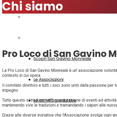
Chi siamo
Modulistica
Visita San Gavino
Pro Loco di San Gavino 
Scopri San Gavino Monreale
La Pro Loco di San Gavino Monreale è un' associazione volontaria
contesto in cui opera.
Le Associazioni
Il comitato direttivo e tutti i soci sono uniti dalla passione pe
impegno.
Le attività produttive
Tutto questo si traduce nell'organizzazione di eventi ed attività
mantenendo vive le tradizioni e tramandando i saperi alle nuov
Grazie alle diverse iniziative che l'Associazione svolge ogni ann