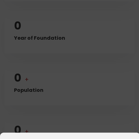
0
Year of Foundation
0
+
Population
0
+