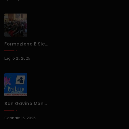
Formazione E Sicurezza Alimentare: Oltre 60 Partecipanti Al Corso HACCP Organizzato Dalla Pro Loco Di San Gavino Monreale
Luglio 21, 2025
San Gavino Monreale, Al Via La Campagna Di Tesseramento Soci 2025 Della Pro Loco
Gennaio 15, 2025