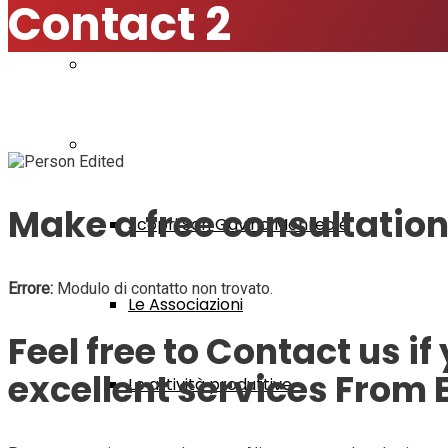
Contact 2
Modulistica
Visita San Gavino
Make a free consultation
Scopri San Gavino Monreale
Errore:
Modulo di contatto non trovato.
Le Associazioni
Feel free to Contact us i
excellent services From
Le attività produttive