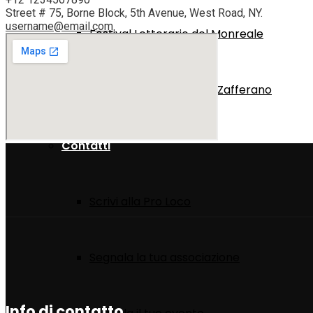
Street # 75, Borne Block, 5th Avenue, West Road, NY.
username@email.com
Festival Letterario del Monreale
Mostra Regionale dello Zafferano
Contatti
Scrivi alla Pro Loco
Segnala la tua associazione
Info di contatto