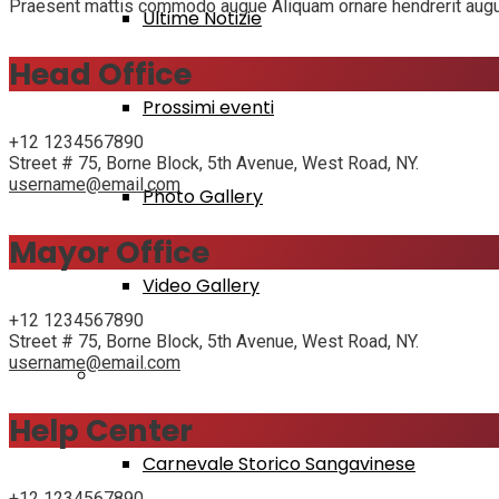
Praesent mattis commodo augue Aliquam ornare hendrerit augue Cr
Ultime Notizie
Head Office
Prossimi eventi
+12 1234567890
Street # 75, Borne Block, 5th Avenue, West Road, NY.
username@email.com
Photo Gallery
Mayor Office
Video Gallery
+12 1234567890
Street # 75, Borne Block, 5th Avenue, West Road, NY.
username@email.com
Grandi Eventi
Help Center
Carnevale Storico Sangavinese
+12 1234567890