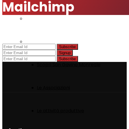
Mailchimp
Modulistica
Visita San Gavino
Subscribe
Signup
Subscribe
Scopri San Gavino Monreale
Le Associazioni
Le attività produttive