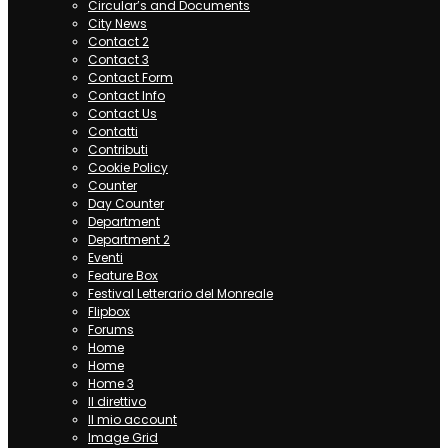
Circular’s and Documents
City News
Contact 2
Contact 3
Contact Form
Contact Info
Contact Us
Contatti
Contributi
Cookie Policy
Counter
Day Counter
Department
Department 2
Eventi
Feature Box
Festival Letterario del Monreale
Flipbox
Forums
Home
Home
Home 3
Il direttivo
Il mio account
Image Grid