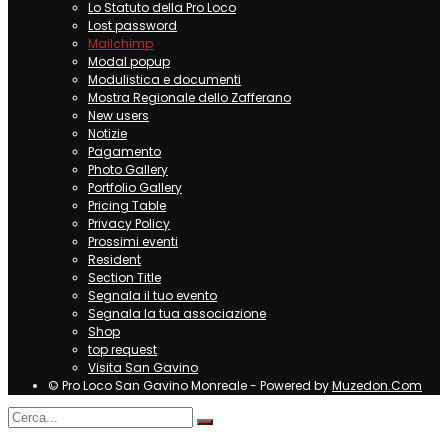
Lo Statuto della Pro Loco
Lost password
Mailchimp
Modal popup
Modulistica e documenti
Mostra Regionale dello Zafferano
New users
Notizie
Pagamento
Photo Gallery
Portfolio Gallery
Pricing Table
Privacy Policy
Prossimi eventi
Resident
Section Title
Segnala il tuo evento
Segnala la tua associazione
Shop
top request
Visita San Gavino
© Pro Loco San Gavino Monreale - Powered by
Muzedon.Com