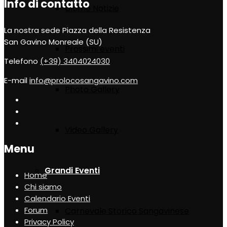
Info di contatto
Ultime Notizie
La nostra sede
Piazza della Resistenza
San Gavino Monreale (SU)
Prossimi eventi
Telefono
(+39) 3404024030
E-mail
info@prolocosangavino.com
Photo Gallery
Video Gallery
Menu
Grandi Eventi
Home
Chi siamo
Calendario Eventi
Forum
Carnevale Storico Sangavinese
Privacy Policy