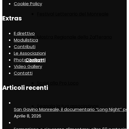
Cookie Policy
Festival Letterario del Monreale
Extras
Il direttivo
Mostra Regionale dello Zafferano
Modulistica
Contributi
Le Associazioni
Contatti
Photo Gallery
Video Gallery
Contatti
Scrivi alla Pro Loco
Articoli recenti
Segnala la tua associazione
San Gavino Monreale, il documentario “Long Night” pe
Aprile 8, 2026